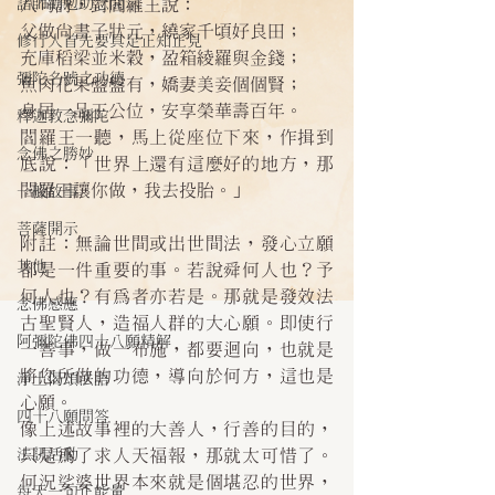
諸師勸勉助念開示
八句詩，對閻羅王說：
父做尚書子狀元，繞家千頃好良田；
修行人首先要具足正知正見
充庫稻梁並米穀，盈箱綾羅與金錢；
彌陀名號之功德
魚肉花果盤盤有，嬌妻美妾個個賢；
身居一品王公位，安享榮華壽百年。
釋迦教念彌陀
閻羅王一聽，馬上從座位下來，作揖到
念佛之勝妙
底說：「世界上還有這麼好的地方，那
閻羅王讓你做，我去投胎。」
一般故事
菩薩開示
附註：無論世間或出世間法，發心立願
其他
都是一件重要的事。若說舜何人也？予
何人也？有為者亦若是。那就是發效法
念佛感應
古聖賢人，造福人群的大心願。即使行
阿彌陀佛四十八願精解
一善事，做一布施，都要迴向，也就是
將您所做的功德，導向於何方，這也是
淨土偈頌法語
心願。
四十八願問答
像上述故事裡的大善人，行善的目的，
法訊活動
只是為了求人天福報，那就太可惜了。
何況娑婆世界本來就是個堪忍的世界，
每天一句正能量