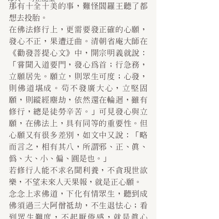
那有十全十美的事，難怪閻羅王聽了都
想去投胎。
在佛法修行上，更需要發正確的心願，
發心不正，果遭迂曲。清朝省庵大師在
《勸發菩提心文》中，開宗明義就說：
「嘗聞入道要門，發心為首；行急務，
立願居先。願立，則眾生可度；心發，
則佛道堪成。茍不發廣大心，立堅固
願，則縱經塵劫，依然還在輪迴，雖有
修行，總是徒勞辛苦。」可見發心與立
願，在佛法上，具有同等的重要性。但
心願又有很多差別，如文中又說：「略
而言之，相有其八，所謂邪、正、真、
偽、大、小、偏、圓是也。」
若修行人能不求名聞利養，不貪現世欲
樂，不望未來人天果報，就是正心願。
念念上求佛道，下化有情眾生，聽到成
佛須過三大阿僧祗劫，不生退怯心；看
到眾生難度，不起厭倦感，就是真心