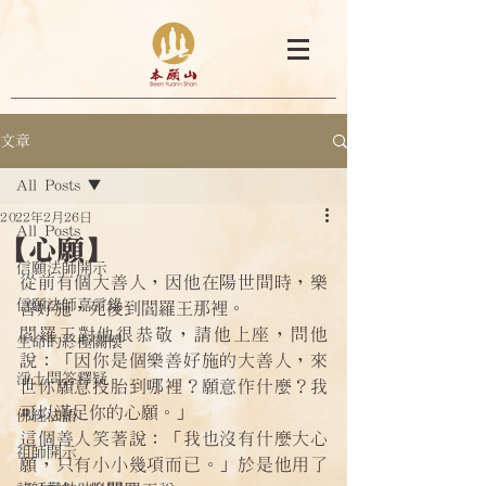
文章
All Posts
2022年2月26日
All Posts
【心願】
信願法師開示
從前有個大善人，因他在陽世間時，樂
信願法師嘉言錄
善好施，死後到閻羅王那裡。
閻羅王對他很恭敬，請他上座，問他
生命的終極關懷
說：「因你是個樂善好施的大善人，來
淨土問答釋疑
世你願意投胎到哪裡？願意作什麼？我
可以滿足你的心願。」
佛經法語
這個善人笑著說：「我也沒有什麼大心
祖師開示
願，只有小小幾項而已。」於是他用了