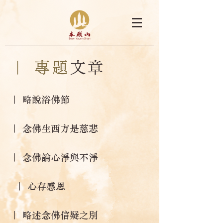
｜ 專題
文章
｜ 略說浴佛節
｜ 念佛生西方是慈悲
｜ 念佛論心淨與不淨
｜ 心存感恩
｜ 略述念佛信疑之別