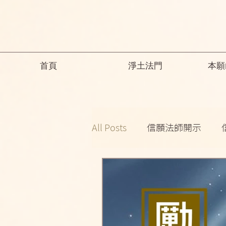
首頁
淨土法門
本願
All Posts
信願法師開示
祖師開示
諸師勸勉助念
念佛之勝妙
一般故事