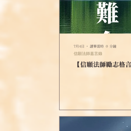
7月4日
讀畢需時 0 分鐘
信願法師嘉言錄
【信願法師勵志格言】