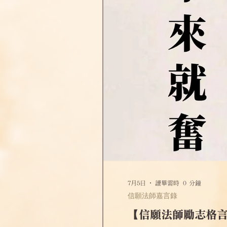
7月5日
讀畢需時 0 分鐘
信願法師嘉言錄
【信願法師勵志格言】