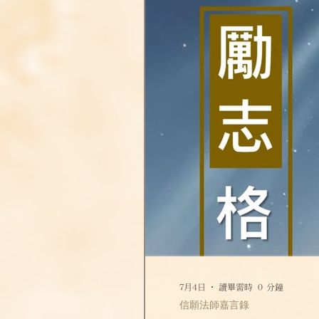
7月4日
讀畢需時 0 分鐘
信願法師嘉言錄