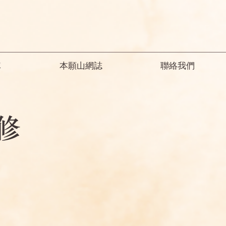
隊
本願山網誌
聯絡我們
修