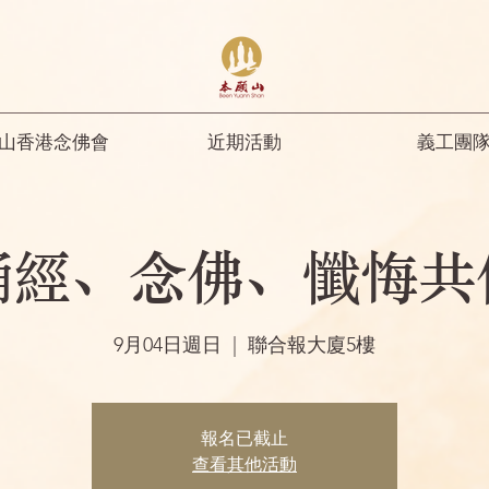
山香港念佛會
近期活動
義工團
誦經、念佛、懺悔共
9月04日週日
  |  
聯合報大廈5樓
報名已截止
查看其他活動