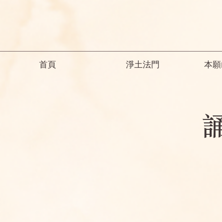
首頁
淨土法門
本願