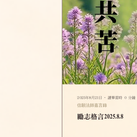
淨土偈頌法語
四十八願
2025年8月21日
讀畢需時 0 分鐘
信願法師嘉言錄
勵志格言2025.8.8