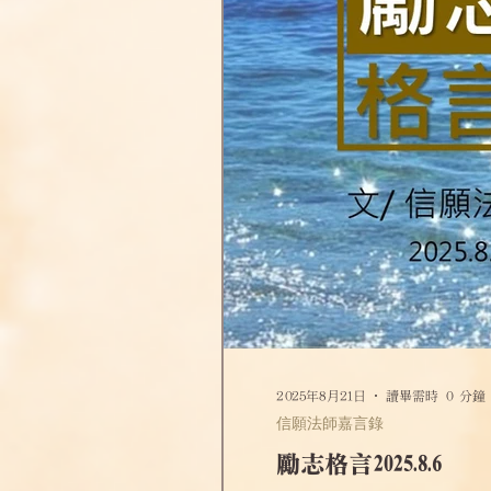
2025年8月21日
讀畢需時 0 分鐘
信願法師嘉言錄
勵志格言2025.8.6