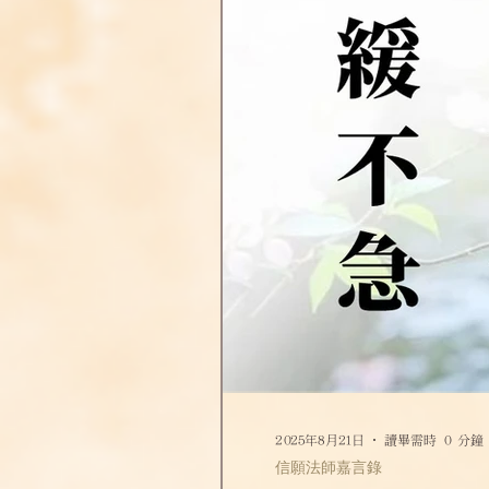
2025年8月21日
讀畢需時 0 分鐘
信願法師嘉言錄