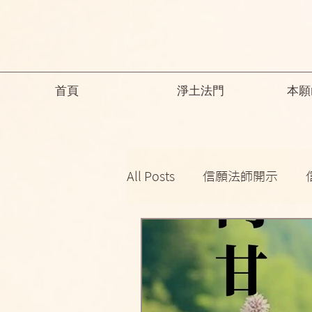
首頁
淨土法門
本願
All Posts
信願法師開示
祖師開示
諸師勸勉助念
念佛之勝妙
一般故事