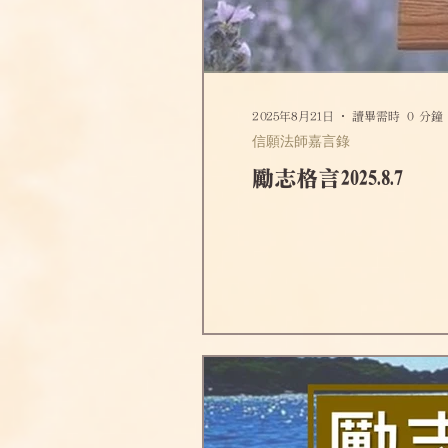
2025年8月21日
讀畢需時 0 分鐘
信願法師嘉言錄
勵志格言2025.8.7