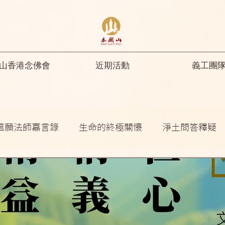
山香港念佛會
近期活動
義工團
信願法師嘉言錄
生命的終極關懷
淨土問答釋疑
開示
修行人首先要具足正知正見
彌陀名號之功
菩薩開示
其他
念佛感應
阿彌陀佛四十八