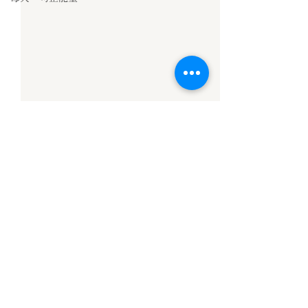
留言
固定共修
【信願法師勵志格
撰寫留言......