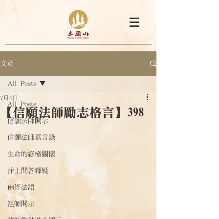
文章
All Posts
7月4日
All Posts
【信願法師勵志格言】398
信願法師開示
信願法師嘉言錄
生命的終極關懷
淨土問答釋疑
佛經法語
祖師開示