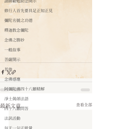
諸師勸勉助念開示
修行人首先要具足正知正見
彌陀名號之功德
釋迦教念彌陀
念佛之勝妙
一般故事
菩薩開示
其他
念佛感應
阿彌陀佛四十八願精解
淨土偈頌法語
查看全部
最新文章
四十八願問答
法訊活動
每天一句正能量