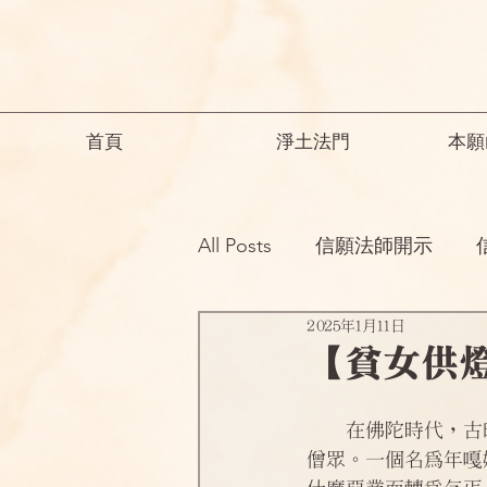
首頁
淨土法門
本願
All Posts
信願法師開示
2025年1月11日
祖師開示
諸師勸勉助念
【貧女供
念佛之勝妙
一般故事
　　在佛陀時代，古
僧眾。一個名為年嘎