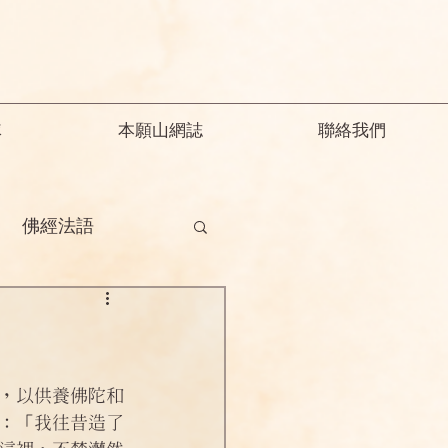
隊
本願山網誌
聯絡我們
佛經法語
德
釋迦教念彌陀
願精解
，以供養佛陀和
：「我往昔造了