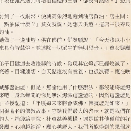
？現在雖然遇到可培植福德的三寶，卻沒有錢財。」想到
問答
法訊活動
每天一句正能量
討到了一枚銅幣，便興高采烈地跑到油店買油，店主問：
一點油做什麼？」貧女就說，她想去供燈。這店主很善良
的油。
她做了一盞油燈，供在佛前，併發願說：「今天我以小小
來具有智慧燈，並遣除一切眾生的無明黑暗。」貧女髮願
弟子目犍連去收燈器的時候，發現其它燈都已經熄滅了，
亮著。目犍連想，白天點燈沒有意義，也很浪費，應在晚
滅那盞油燈，但是，無論他用了什麼辦法，都沒能將燈熄
來吧！身為聲聞的你是無法熄滅這盞燈的，因為這盞燈是
」並授記道：「年嘎姆未來將會成佛，佛號燈光如來。」
個很著名的佛教故事。它給我們最大的啟示，就是我們在
的人，捐錢給寺院、社會慈善機構，還是做其他種種的好
發願。心地越純淨，願心越廣大，我們所能得到的果報就