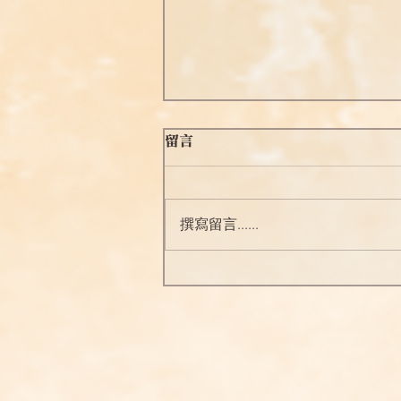
留言
撰寫留言......
勵志格言增修版 396