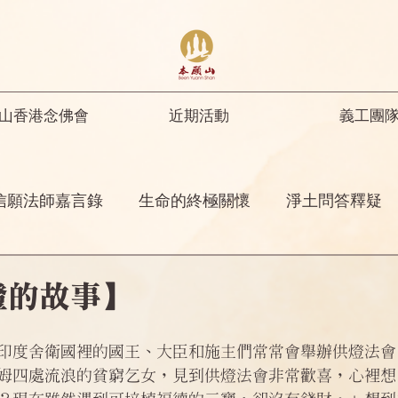
山香港念佛會
近期活動
義工團
信願法師嘉言錄
生命的終極關懷
淨土問答釋疑
開示
修行人首先要具足正知正見
彌陀名號之功
燈的故事】
菩薩開示
其他
念佛感應
阿彌陀佛四十八
印度舍衛國裡的國王、大臣和施主們常常會舉辦供燈法會
姆四處流浪的貧窮乞女，見到供燈法會非常歡喜，心裡想