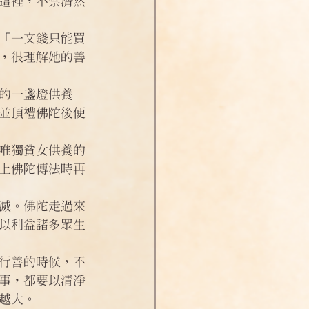
這裡，不禁潸然
「一文錢只能買
，很理解她的善
的一盞燈供養
並頂禮佛陀後便
唯獨貧女供養的
上佛陀傳法時再
滅。佛陀走過來
以利益諸多眾生
行善的時候，不
事，都要以清淨
越大。