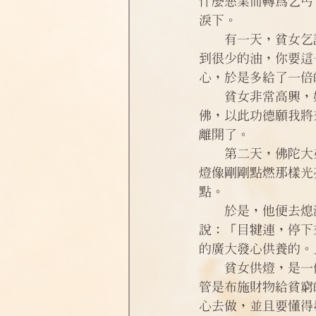
什麼惡業而轉為乞丐
淨土偈頌法語
四十八願
淚下。
　　有一天，貧女乞
到很少的油，你要這
心，於是多給了一倍
　　貧女非常高興，
佛，以此功德願我將
離開了。
　　第二天，佛陀大
燈像剛剛點燃那樣光
點。
　　於是，他便去熄
說：「目犍連，停下
的廣大發心供養的。
　　貧女供燈，是一
管是布施財物給貧窮
心去做，並且要懂得