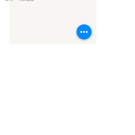
留言
固定共修
【信願法師勵志格
撰寫留言......