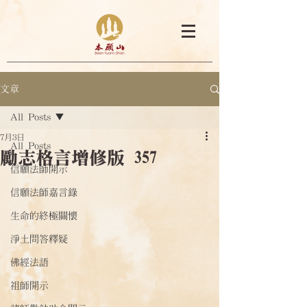
文章
All Posts
7月3日
All Posts
勵志格言增修版 357
信願法師開示
信願法師嘉言錄
生命的終極關懷
淨土問答釋疑
佛經法語
祖師開示