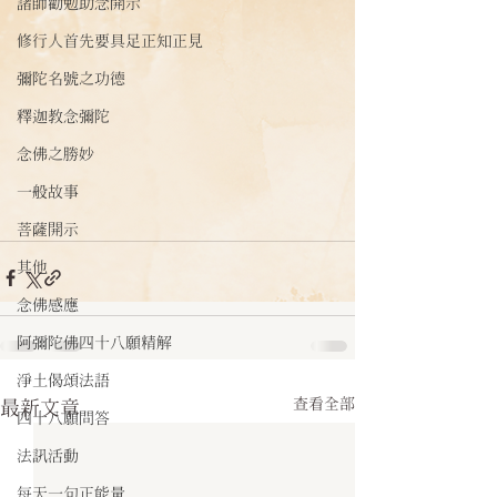
諸師勸勉助念開示
修行人首先要具足正知正見
彌陀名號之功德
釋迦教念彌陀
念佛之勝妙
一般故事
菩薩開示
其他
念佛感應
阿彌陀佛四十八願精解
淨土偈頌法語
查看全部
最新文章
四十八願問答
法訊活動
每天一句正能量