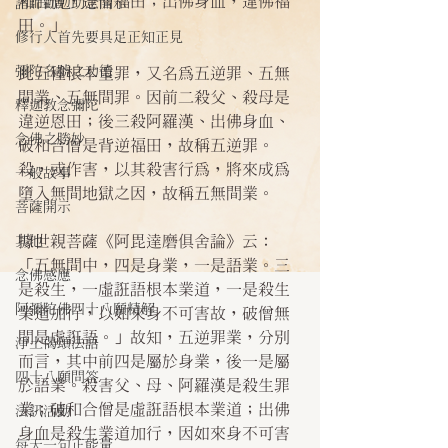
和合僧，違僧福田；出佛身血，違佛福
諸師勸勉助念開示
田。」
修行人首先要具足正知正見
彌陀名號之功德
此五種根本重罪，又名為五逆罪、五無
間業、五無間罪。因前二殺父、殺母是
釋迦教念彌陀
違逆恩田；後三殺阿羅漢、出佛身血、
念佛之勝妙
破和合僧是背逆福田，故稱五逆罪。
殺，或作害，以其殺害行為，將來成為
一般故事
墮入無間地獄之因，故稱五無間業。
菩薩開示
據世親菩薩《阿毘達磨俱舍論》云：
其他
「五無間中，四是身業，一是語業。三
念佛感應
是殺生，一虛誑語根本業道，一是殺生
阿彌陀佛四十八願精解
業道加行，以如來身不可害故，破僧無
間是虛誑語。」故知，五逆罪業，分別
淨土偈頌法語
而言，其中前四是屬於身業，後一是屬
四十八願問答
於語業。殺害父、母、阿羅漢是殺生罪
業；破和合僧是虛誑語根本業道；出佛
法訊活動
身血是殺生業道加行，因如來身不可害
每天一句正能量