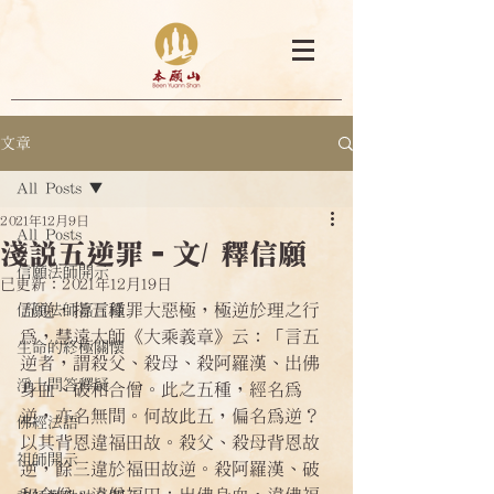
文章
All Posts
2021年12月9日
All Posts
淺說五逆罪–文/ 釋信願
信願法師開示
已更新：
2021年12月19日
五逆，指五種罪大惡極，極逆於理之行
信願法師嘉言錄
為，慧遠大師《大乘義章》云：「言五
生命的終極關懷
逆者，謂殺父、殺母、殺阿羅漢、出佛
淨土問答釋疑
身血、破和合僧。此之五種，經名為
逆，亦名無間。何故此五，偏名為逆？
佛經法語
以其背恩違福田故。殺父、殺母背恩故
祖師開示
逆，餘三違於福田故逆。殺阿羅漢、破