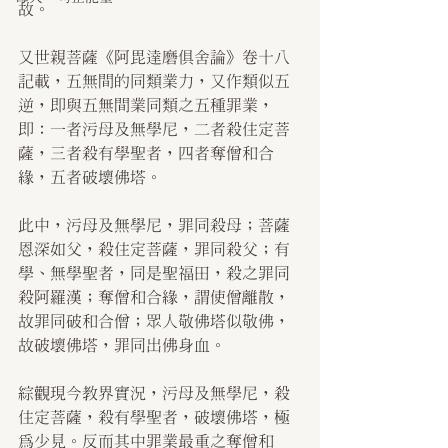
故。
又世親菩薩《阿毘達磨俱舍論》卷十八
記載，五無間的同類業力，又作類似五
逆，即與五無間業同類之五種罪業，
即：一者污母及無學尼，二者殺住定菩
薩，三者殺有學聖者，四者奪僧和合
緣，五者破壞佛塔。
此中，污母及無學尼，罪同殺母；菩薩
恩深如父，殺住定菩薩，罪同殺父；有
學、無學聖者，同是聖福田，殺之罪同
殺阿羅漢；奪僧和合緣，謂使僧離散，
故罪同破和合僧；眾人敬佛塔似敬佛，
故破壞佛塔，罪同出佛身血。
綜觀現今教界實況，污母及無學尼，殺
住定菩薩，殺有學聖者，破壞佛塔，極
為少見。反而其中罪業最重之奪僧和