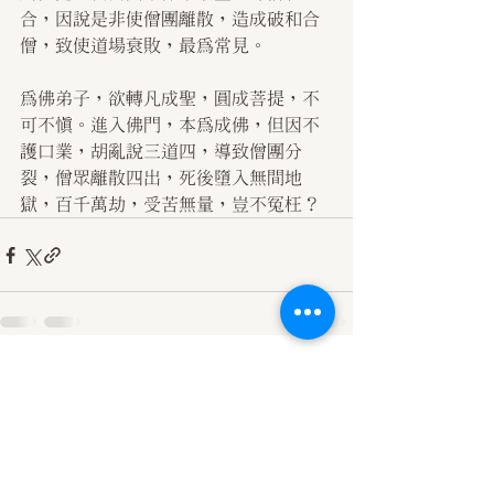
合，因說是非使僧團離散，造成破和合
僧，致使道場衰敗，最為常見。
為佛弟子，欲轉凡成聖，圓成菩提，不
可不慎。進入佛門，本為成佛，但因不
護口業，胡亂說三道四，導致僧團分
裂，僧眾離散四出，死後墮入無間地
獄，百千萬劫，受苦無量，豈不冤枉？
查看全部
最新文章